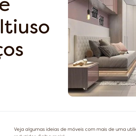
de
tiuso
ços
Veja algumas ideias de móveis com mais de uma uti