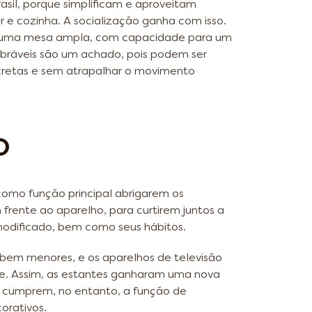
sil, porque simplificam e aproveitam
 e cozinha. A socialização ganha com isso.
r uma mesa ampla, com capacidade para um
bráveis são um achado, pois podem ser
cretas e sem atrapalhar o movimento
o
como função principal abrigarem os
m frente ao aparelho, para curtirem juntos a
odificado, bem como seus hábitos.
, bem menores, e os aparelhos de televisão
ede. Assim, as estantes ganharam uma nova
a cumprem, no entanto, a função de
orativos.