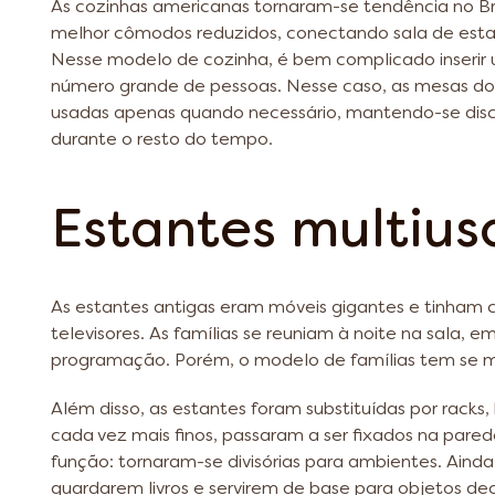
As cozinhas americanas tornaram-se tendência no Bra
melhor cômodos reduzidos, conectando sala de estar
Nesse modelo de cozinha, é bem complicado inseri
número grande de pessoas. Nesse caso, as mesas do
usadas apenas quando necessário, mantendo-se dis
durante o resto do tempo.
Estantes multius
As estantes antigas eram móveis gigantes e tinham 
televisores. As famílias se reuniam à noite na sala, e
programação. Porém, o modelo de famílias tem se m
Além disso, as estantes foram substituídas por racks
cada vez mais finos, passaram a ser fixados na par
função: tornaram-se divisórias para ambientes. Aind
guardarem livros e servirem de base para objetos dec