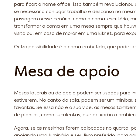
para ficar: o home office. Isso também revolucionou 
se necessário conjugar trabalho e descanso no mes
passagem nesse cenário, como a cama-escritório, muit
transformar a cama em uma mesa sempre que houver
visita ou, em caso de morar em uma kitnet, para exp
Outra possibilidade é a cama embutida, que pode ser 
Mesa de apoio
Mesas laterais ou de apoio podem ser usadas para i
estiverem. No canto da sala, podem ser um minibar, 
favoritas. Se essa não é a sua vibe, as mesas també
de plantas, como suculentas, que deixarão o ambient
Agora, se as mesinhas forem colocadas no quarto, 
apoiando uma luminária e seu livro preferido, para a